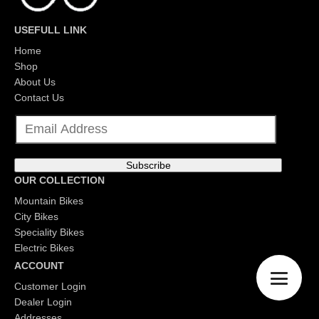
USEFULL LINK
Home
Shop
About Us
Contact Us
E
m
a
i
l
Subscribe
*
OUR COLLECTION
Mountain Bikes
City Bikes
Speciality Bikes
Electric Bikes
ACCOUNT
Customer Login
Dealer Login
Addresses