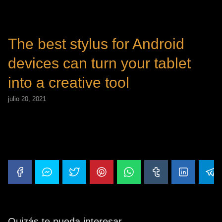
The best stylus for Android
devices can turn your tablet
into a creative tool
julio 20, 2021
Nuestra puntuación
¡Haz clic para puntuar esta entrada!
(Votos:
0
Promedio:
0
)
Quizás te pueda interesar...