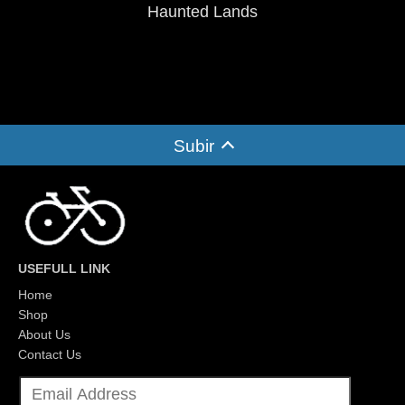
Haunted Lands
Subir
USEFULL LINK
Home
Shop
About Us
Contact Us
E
m