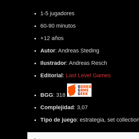
1-5 jugadores
60-90 minutos
+12 años
Autor
:
Andreas Steding
Ilustrador
:
Andreas Resch
Editorial
:
Last Level Games
BGG
: 318
Complejidad
: 3,07
Tipo
de
juego
: estrategia, set collect