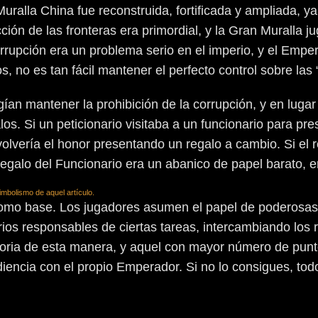
ralla China fue reconstruida, fortificada y ampliada, y
ión de las fronteras era primordial, y la Gran Muralla j
rrupción era un problema serio en el imperio, y el Emper
 no es tan fácil mantener el perfecto control sobre las “
fingían mantener la prohibición de la corrupción, y en lug
s. Si un peticionario visitaba a un funcionario para pre
volvería el honor presentando un regalo a cambio. Si el re
egalo del Funcionario era un abanico de papel barato, er
mbolismo de aquel artículo.
omo base. Los jugadores asumen el papel de poderosas f
rios responsables de ciertas tareas, intercambiando los
toria de esta manera, y aquel con mayor número de punto
iencia con el propio Emperador. Si no lo consigues, tod