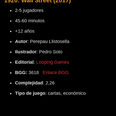
1920: Wall Street (2017)
2-5 jugadores
45-60 minutos
+12 años
Autor
: Perepau Llistosella
Ilustrador
: Pedro Soto
Editorial
:
Looping Games
BGG:
3618
Enlace BGG
Complejidad
: 2,26
Tipo
de
juego
: cartas, económico
El segundo de los juegos de la serie 19xx llegaría en el
2017, de la misma forma que su predecesor, a través de la
plataforma de financiación Verkami. Nuevamente PerePau