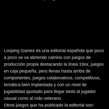
En los últimos años los juegos de mesa están viviendo en
España un crecimiento tanto de aficionados como de
tiendas y editoriales. En muchos podcasts, blogs, eventos
se ha debatido si hay sitio para todos, para tantos juegos
como nos llegan en la actualidad, el nacimiento de
muchas editoriales que intentan hacernos llegar a todos
los jugones sus mejores productos, a veces de edición
propia y otras veces comprando licencias de juegos de
más allá de nuestras fronteras.
Looping Games es una editorial española que poco
a poco se va abriendo camino con juegos de
producción propia destacando la línea 19xx, juegos
en caja pequeña, pero llenas hasta arriba de
componentes, juegos colaborativos, competitivos,
temática bien implantada y con un nivel de
jugabilidad ajustado para llegar tanto al jugador
casual como al más veterano.
Otros juegos que ha publicado la editorial son: