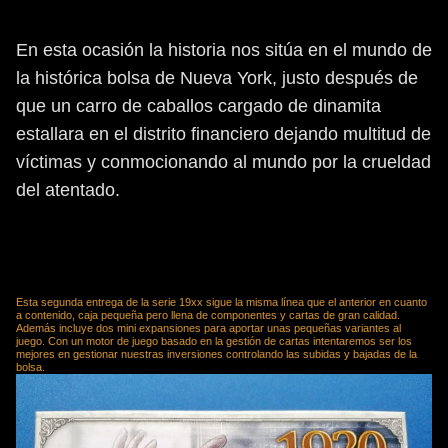
Llistosella y Pedro Soto formarían equipo para esta nueva
entrega: 1920 Wall Street.
En esta ocasión la historia nos sitúa en el mundo de
la histórica bolsa de Nueva York, justo después de
que un carro de caballos cargado de dinamita
estallara en el distrito financiero dejando multitud de
víctimas y conmocionando al mundo por la crueldad
del atentado.
En el juego nos convertiremos en corredores de bolsa en
la que podremos invertir, comprar acciones, intentando
conseguir el máximo de dinero antes de que se produzca
la explosión.
Esta segunda entrega de la serie 19xx sigue la misma línea que el anterior en cuanto
a contenido, caja pequeña pero llena de componentes y cartas de gran calidad.
Además incluye dos mini expansiones para aportar unas pequeñas variantes al
juego. Con un motor de juego basado en la gestión de cartas intentaremos ser los
mejores en gestionar nuestras inversiones controlando las subidas y bajadas de la
bolsa.