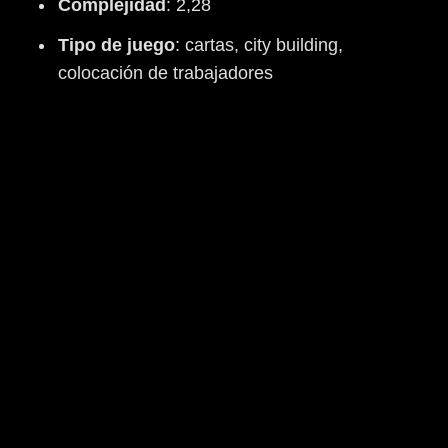
Complejidad
: 2,28
Tipo
de
juego
: cartas, city building,
colocación de trabajadores
Este juego publicado con una excelente campaña de
crowfunding en Verkami en el año 2018 nos sitúa después
del gran terremoto y posterior incendio que arrasó la
ciudad de San Francisco en abril del año 1906, siendo la
mayor catástrofe natural sufrida en Estados Unidos hasta
la fecha.
Nuestra misión principal consistirá en ayudar a reconstruir
la ciudad, retirando escombros, edificando nuevas casas,
consiguiendo nuevos elementos urbanos y cumpliendo
una serie de contratos que nos proporcionaran el dinero y
las mejoras necesarias para poder seguir construyendo.
Después de haber publicado dos títulos totalmente
diferentes en cuanto a mecánicas (el 1911 es un juego
ligero, una carrera para llegar primero al polo sur y el 1920
es un juego de gestión económica con un punto de
dificultad más que su anterior), este 1906 San Francisco
es un juego de "colocación de trabajadores" en un rondel