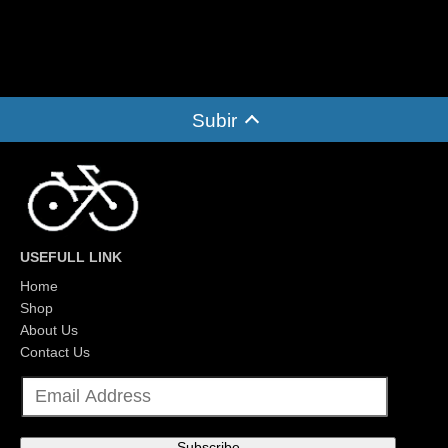
Subir
USEFULL LINK
Home
Shop
About Us
Contact Us
E
m
a
i
l
Subscribe