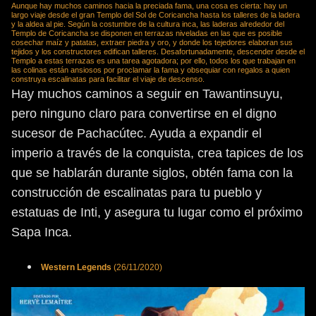
Aunque hay muchos caminos hacia la preciada fama, una cosa es cierta: hay un
largo viaje desde el gran Templo del Sol de Coricancha hasta los talleres de la ladera
y la aldea al pie. Según la costumbre de la cultura inca, las laderas alrededor del
Templo de Coricancha se disponen en terrazas niveladas en las que es posible
cosechar maíz y patatas, extraer piedra y oro, y donde los tejedores elaboran sus
tejidos y los constructores edifican talleres. Desafortunadamente, descender desde el
Templo a estas terrazas es una tarea agotadora; por ello, todos los que trabajan en
las colinas están ansiosos por proclamar la fama y obsequiar con regalos a quien
construya escalinatas para facilitar el viaje de descenso.
Hay muchos caminos a seguir en Tawantinsuyu,
pero ninguno claro para convertirse en el digno
sucesor de Pachacútec. Ayuda a expandir el
imperio a través de la conquista, crea tapices de los
que se hablarán durante siglos, obtén fama con la
construcción de escalinatas para tu pueblo y
estatuas de Inti, y asegura tu lugar como el próximo
Sapa Inca.
Western
Legends
(26/11/2020)