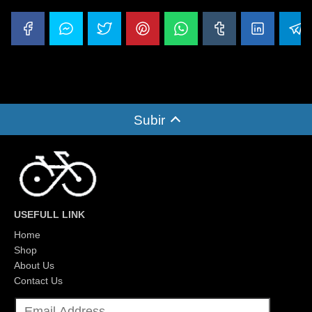
Subir
USEFULL LINK
Home
Shop
About Us
Contact Us
E