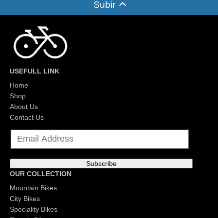
Subir
USEFULL LINK
Home
Shop
About Us
Contact Us
E
m
a
i
l
Subscribe
*
OUR COLLECTION
Mountain Bikes
City Bikes
Speciality Bikes