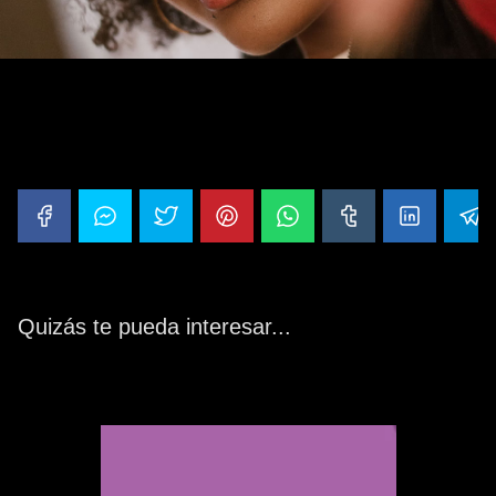
Nuestra puntuación
¡Haz clic para puntuar esta entrada!
(Votos:
0
Promedio:
0
)
Quizás te pueda interesar...