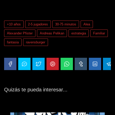
¡Haz clic para puntuar esta entrada!
(Votos:
0
Promedio:
0
)
+10 años
2-5 jugadores
30-75 minutos
Alea
Alexander Pfister
Andreas Pelikan
estrategia
Familiar
fantasia
ravensburger
Quizás te pueda interesar...