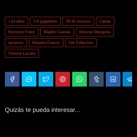
(Votos:
0
Promedio:
0
)
+14 años
1-4 jugadores
30-45 minutos
Cartas
Klemens Franz
Maldito Games
Nestore Mangone
recursos
Roberto Grasso
Set Collection
Simone Luciani
Quizás te pueda interesar...