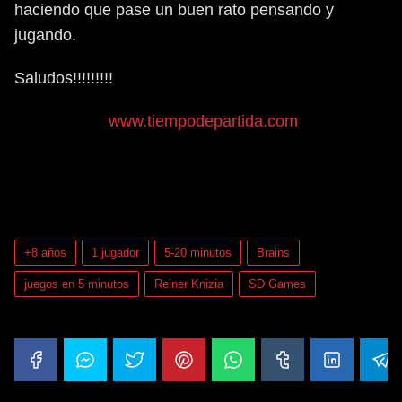
haciendo que pase un buen rato pensando y
jugando.
Saludos!!!!!!!!!
www.tiempodepartida.com
Nuestra puntuación
¡Haz clic para puntuar esta entrada!
(Votos:
0
Promedio:
0
)
+8 años
1 jugador
5-20 minutos
Brains
juegos en 5 minutos
Reiner Knizia
SD Games