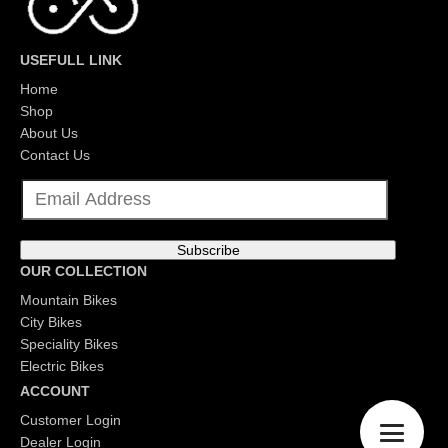
USEFULL LINK
Home
Shop
About Us
Contact Us
E
m
a
i
l
Subscribe
*
OUR COLLECTION
Mountain Bikes
City Bikes
Speciality Bikes
Electric Bikes
ACCOUNT
Customer Login
Dealer Login