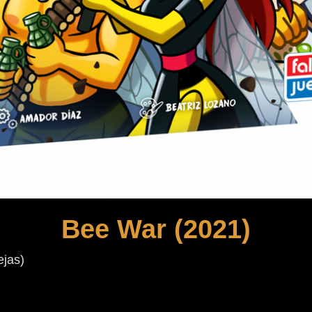
Bee War (2021)
ejas)