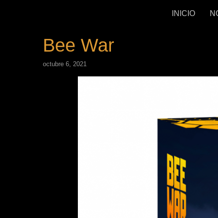
INICIO
N
Bee War
octubre 6, 2021