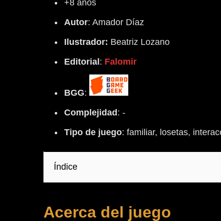
+8 años
Autor
: Amador Díaz
Ilustrador:
Beatriz Lozano
Editorial
:
Falomir
BGG
:
Complejidad
: -
Tipo
de
juego
: familiar, losetas, intera
Índice
Acerca del juego